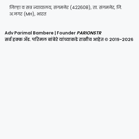
जिल्हा व सत्र न्यायालय, संगमनेर (422608), ता. संगमनेर, जि.
अ.नगर (MH), भारत
Adv Parimal Bambere | Founder
PARIONSTR
सर्व हक्क ॲड. परिमल बांबेरे यांच्याकडे राखीव आहेत © २०१९-२०२६